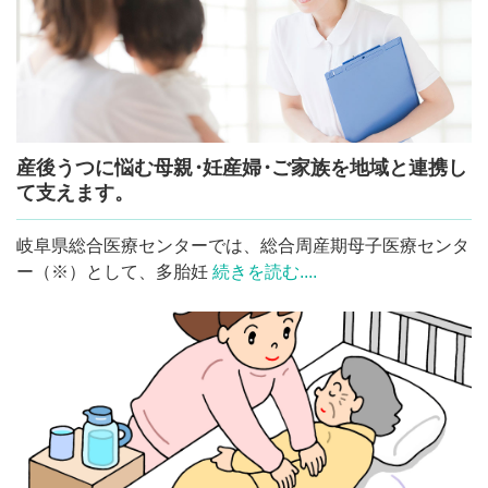
産後うつに悩む母
親
・
妊産
婦
・
ご家族を地域と連携し
て支えます。
岐阜県総合医療センターでは、総合周産期母子医療センタ
ー（※）として、多胎妊
続きを読む....