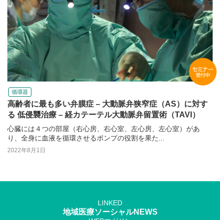
循環器
高齢者に最も多い弁膜症 – 大動脈弁狭窄症（AS）に対す
る 低侵襲治療 – 経カテーテル大動脈弁留置術（TAVI）
心臓には４つの部屋（右心房、右心室、左心房、左心室）があ
り、全身に血液を循環させるポンプの役割を果た...
2022年8月1日
LINKED
地域医療ソーシャルNEWS