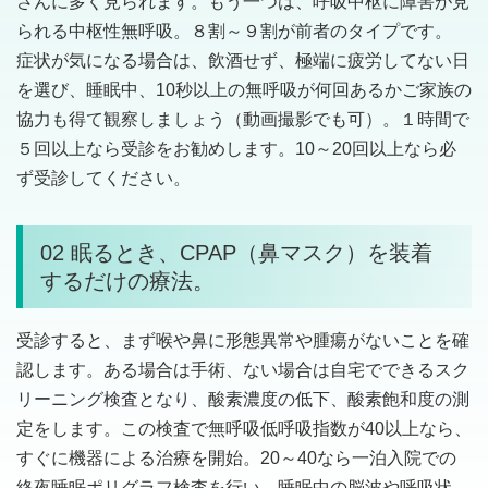
さんに多く見られます。もう一つは、呼吸中枢に障害が見
られる中枢性無呼吸。８割～９割が前者のタイプです。
症状が気になる場合は、飲酒せず、極端に疲労してない日
を選び、睡眠中、10秒以上の無呼吸が何回あるかご家族の
協力も得て観察しましょう（動画撮影でも可）。１時間で
５回以上なら受診をお勧めします。10～20回以上なら必
ず受診してください。
02 眠るとき、CPAP（鼻マスク）を装着
するだけの療法。
受診すると、まず喉や鼻に形態異常や腫瘍がないことを確
認します。ある場合は手術、ない場合は自宅でできるスク
リーニング検査となり、酸素濃度の低下、酸素飽和度の測
定をします。この検査で無呼吸低呼吸指数が40以上なら、
すぐに機器による治療を開始。20～40なら一泊入院での
終夜睡眠ポリグラフ検査を行い、睡眠中の脳波や呼吸状