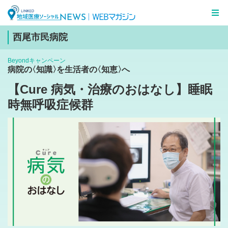
LINKED 地域医療ソーシャルNEWS
WEBマガジン
西尾市民病院
Beyondキャンペーン
病院
の
〈知識
〉
を生活者
の
〈知恵
〉
へ
【Cure 病気・治療のおはなし】睡眠
時無呼吸症候群