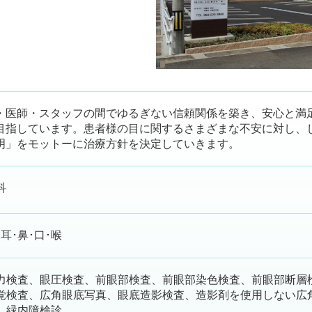
・医師・スタッフの間でゆるぎない信頼関係を築き、安心と満
目指しています。患者様の目に関するさまざまな不安に対し、
明」をモットーに治療方針を決定していきます。
科
･耳･鼻･口･喉
力検査、眼圧検査、前眼部検査、前眼部染色検査、前眼部断層
覚検査、広角眼底写真、眼底造影検査、造影剤を使用しない広
、緑内障検診